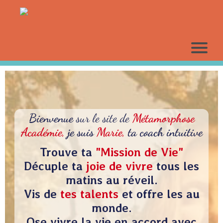
Bienvenue
sur le site de
Métamorphose
Académie,
je suis
Marie,
ta coach intuitive
Trouve ta
"Mission de Vie"
Décuple ta
joie de vivre
tous les
matins au réveil.
Vis de
tes talents
et offre les au
monde.
Ose vivre la vie en accord avec